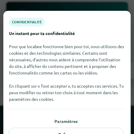
CONFIDENTIALITÉ
Un instant pour ta confidentialité
Il manque quelque chose ?
Pour que locabee fonctionne bien pour toi, nous utilisons des
Tu as un magasin à Yssingeaux
? Inscris-le
cookies et des technologies similaires. Certains sont
gratuitement en quelques étapes.
nécessaires, d’autres nous aident à comprendre l’utilisation
du site, à afficher du contenu pertinent et à proposer des
Inscrivez-vous maintenant !
fonctionnalités comme les cartes ou les vidéos.
En cliquant sur « Tout accepter », tu acceptes ces services. Tu
peux modifier ou retirer ton choix à tout moment dans les
paramètres des cookies.
À propos de locabee
Paramètres