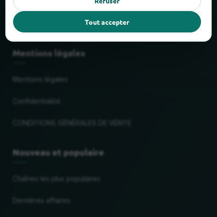
Refuser
Faits et chiffres
Tout accepter
Partenaires
Mentions légales
Mentions légales
Confidentialité
CONDITIONS GÉNÉRALES DE VENTE
Nouveau et populaire
Chaînes les plus populaires
Dernières affaires