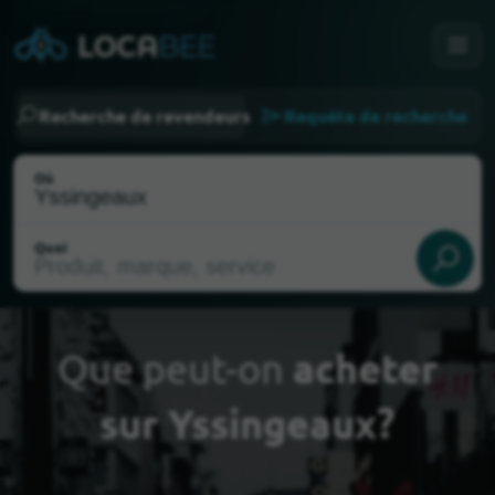
Recherche de revendeurs
Requête de recherche
Où
Quoi
Que peut-on
acheter
sur Yssingeaux?
Choisir ma localisation