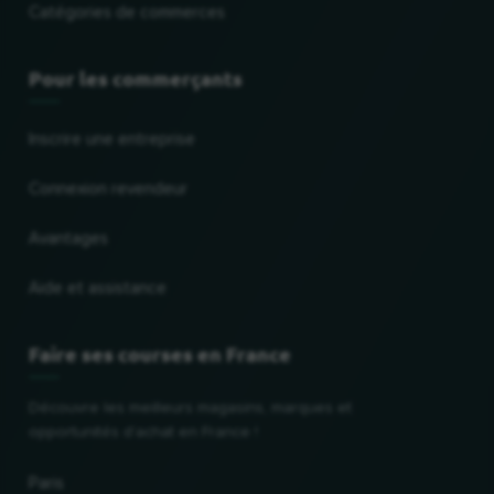
Catégories de commerces
Pour les commerçants
Inscrire une entreprise
Connexion revendeur
Avantages
Aide et assistance
Faire ses courses en France
Découvre les meilleurs magasins, marques et
opportunités d'achat en France !
Paris