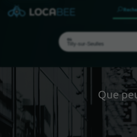
Reche
Où
Que pe
Choisir ma localisation