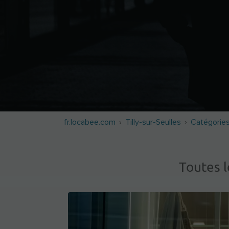
fr.locabee.com
Tilly-sur-Seulles
Catégorie
Toutes 