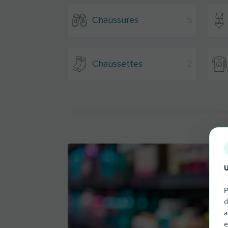
Chaussures
5
Chaussettes
2
U
P
d
a
e