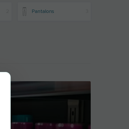
2
Pantalons
3