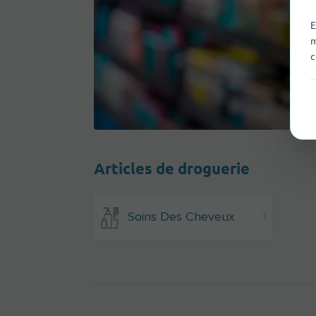
E
m
c
Articles de droguerie
Soins Des Cheveux
1