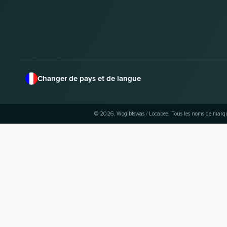
Changer de pays et de langue
© 2026, Wogibtswas / Locabee. Tous les noms de marque 