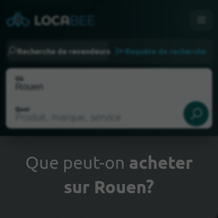
Recherche de revendeurs
Requête de recherche
Où
Quoi
Que peut-on
acheter
sur Rouen?
Choisir ma localisation