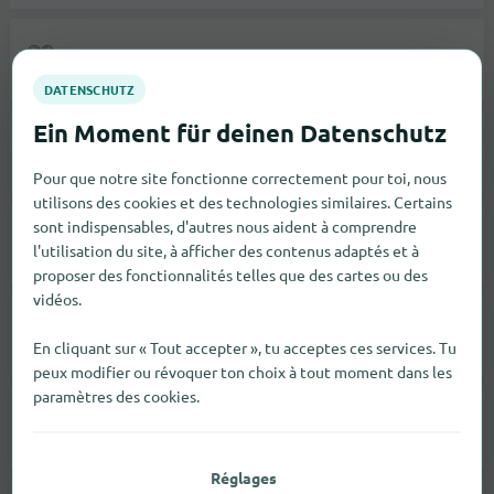
Chaussures
5
Maillots De Bain
2
Pour que notre site fonctionne correctement pour toi, nous
utilisons des cookies et des technologies similaires. Certains
sont indispensables, d'autres nous aident à comprendre
Vestes
4
l'utilisation du site, à afficher des contenus adaptés et à
proposer des fonctionnalités telles que des cartes ou des
vidéos.
Pantalons
4
En cliquant sur « Tout accepter », tu acceptes ces services. Tu
peux modifier ou révoquer ton choix à tout moment dans les
paramètres des cookies.
Chaussettes
2
Réglages