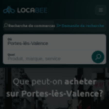
Recherche de commerces
Demande de recherche
Où
Quoi
Que peut-on
acheter
sur Portes-lès-Valence?
Choisir ma localisation