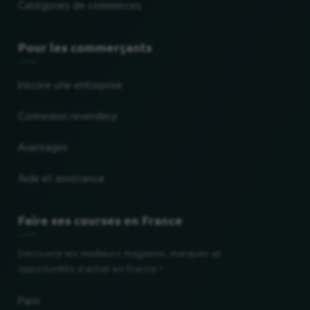
Catégories de commerces
Pour les commerçants
Inscrire une entreprise
Connexion revendeur
Avantages
Aide et assistance
Faire ses courses en France
Découvre les meilleurs magasins, marques et
opportunités d'achat en France !
Paris