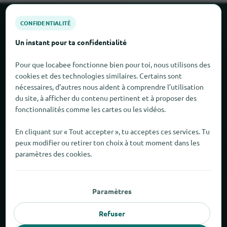
CONFIDENTIALITÉ
À propos de locabee
Un instant pour ta confidentialité
Faits et chiffres
Pour que locabee fonctionne bien pour toi, nous utilisons des
cookies et des technologies similaires. Certains sont
Partenaires
nécessaires, d’autres nous aident à comprendre l’utilisation
du site, à afficher du contenu pertinent et à proposer des
Mentions légales
fonctionnalités comme les cartes ou les vidéos.
En cliquant sur « Tout accepter », tu acceptes ces services. Tu
Mentions légales
peux modifier ou retirer ton choix à tout moment dans les
paramètres des cookies.
Confidentialité
CONDITIONS GÉNÉRALES DE VENTE
Paramètres
Nouveau et populaire
Refuser