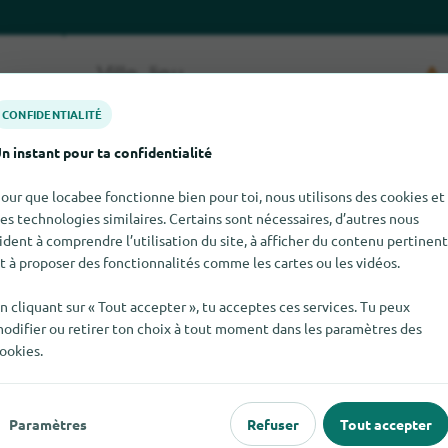
CONFIDENTIALITÉ
n instant pour ta confidentialité
our que locabee fonctionne bien pour toi, nous utilisons des cookies et
es technologies similaires. Certains sont nécessaires, d’autres nous
ident à comprendre l’utilisation du site, à afficher du contenu pertinent
uver Vicenzi pour le moment. Si tu sais où trouver Vicenzi ici, n
t à proposer des fonctionnalités comme les cartes ou les vidéos.
n cliquant sur « Tout accepter », tu acceptes ces services. Tu peux
odifier ou retirer ton choix à tout moment dans les paramètres des
ookies.
 populaire
Pour les commerçants
Paramètres
Refuser
Tout accepter