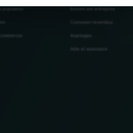
s populaires
Inscrire une entreprise
res
Connexion revendeur
 commerces
Avantages
Aide et assistance