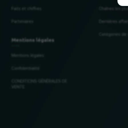
Faits et chiffres
Chaînes les plu
Partenaires
Dernières affai
Catégories de
Mentions légales
Mentions légales
Confidentialité
CONDITIONS GÉNÉRALES DE
VENTE