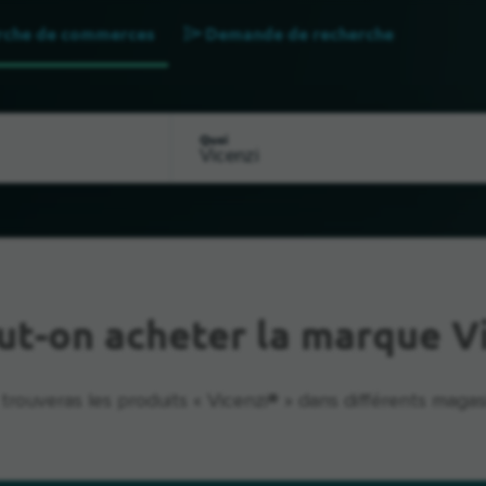
rche de commerces
Demande de recherche
Quoi
ut-on acheter la marque Vi
trouveras les produits « Vicenzi® » dans différents magas