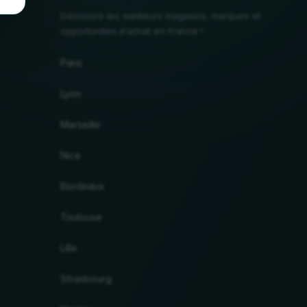
Découvre les meilleurs magasins, marques et
opportunités d'achat en France !
Paris
Lyon
Marseille
Nice
Bordeaux
Toulouse
Lille
Strasbourg