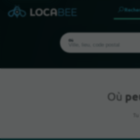
Reche
Où
Où
pe
Emplacement actuel
Tu 