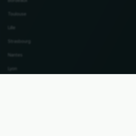
Bordeaux
Toulouse
Lille
Strasbourg
Nantes
Lyon
Changer de pays et de langue
VERS LE HAUT
© 2026, Wogibtswas / Locabee. Tous les noms de marque et marques déposées sont la
propriété de leurs détenteurs respectifs. Toutes les informations sont fournies sans
garantie. Version 06.08.2026 12:50:29