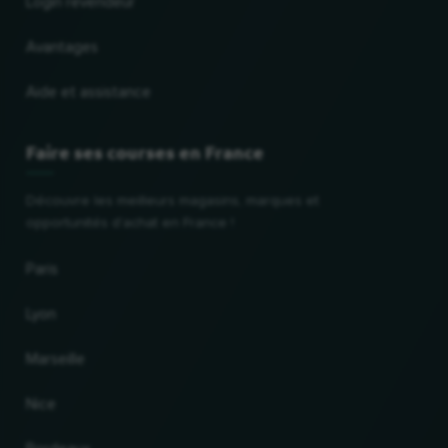
Login revendeur
Avantages
Aide et assistance
Faire ses courses en France
Découvre les meilleurs magasins, marques et
opportunités d'achat en France !
Paris
Lyon
Marseille
Nice