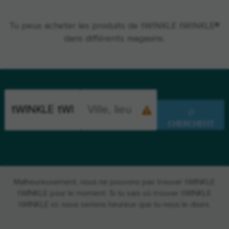
Tu peux acheter les produits de tWINKLE tWINKLE®
dans différents magasins.
CHERCHENT
Malheureusement, nous ne pouvons pas trouver tWINKLE
tWINKLE pour le moment. Si tu sais où trouver tWINKLE
tWINKLE ici, nous serions heureux que tu nous le dises.