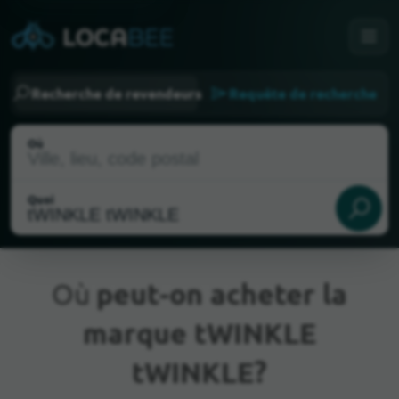
Recherche de revendeurs
Requête de recherche
Où
Quoi
Où
peut-on acheter la
marque tWINKLE
Emplacement actuel
tWINKLE?