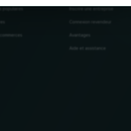
s populaires
Inscrire une entreprise
res
Connexion revendeur
 commerces
Avantages
Aide et assistance