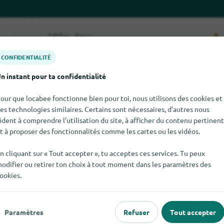
CONFIDENTIALITÉ
n instant pour ta confidentialité
our que locabee fonctionne bien pour toi, nous utilisons des cookies et
es technologies similaires. Certains sont nécessaires, d’autres nous
ident à comprendre l’utilisation du site, à afficher du contenu pertinent
Technotrade pour le moment. Si tu sais où trouver Technotrade i
t à proposer des fonctionnalités comme les cartes ou les vidéos.
n cliquant sur « Tout accepter », tu acceptes ces services. Tu peux
odifier ou retirer ton choix à tout moment dans les paramètres des
ookies.
 populaire
Pour les commerçants
Paramètres
Refuser
Tout accepter