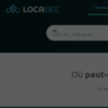
Reche
Où
Où
peut-
Emplacement actuel
Tu tr