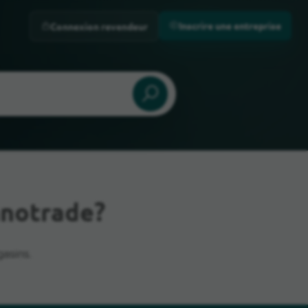
Inscrire une entreprise
Connexion revendeur
hnotrade?
asins.