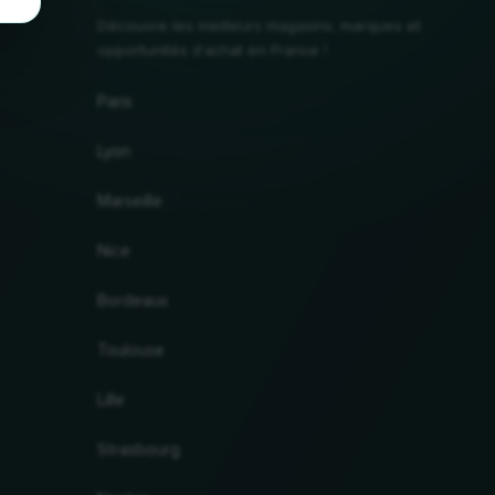
Découvre les meilleurs magasins, marques et
opportunités d'achat en France !
Paris
Lyon
Marseille
Nice
Bordeaux
Toulouse
Lille
Strasbourg