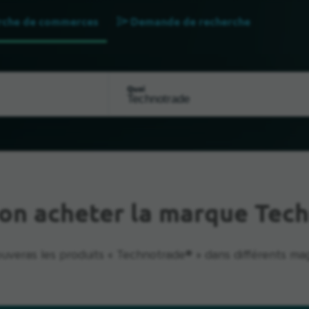
rche de commerces
Demande de recherche
Quoi
on acheter la marque Tec
ouveras les produits « Technotrade® » dans différents mag