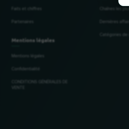
Faits et chiffres
Chaînes les plu
Partenaires
Dernières affai
Catégories de
Mentions légales
Mentions légales
Confidentialité
CONDITIONS GÉNÉRALES DE
VENTE