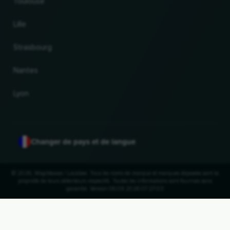
Toulouse
Lille
Strasbourg
Nantes
Lyon
Changer de pays et de langue
© 2026, Wogibtswas / Locabee. Tous les noms de marque et marques déposées sont la
propriété de leurs détenteurs respectifs. Toutes les informations sont fournies sans
garantie. Version 06.08.2026 07:27:03