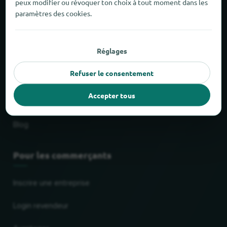
peux modifier ou révoquer ton choix à tout moment dans les
Service de livraison & d'enlèvement
paramètres des cookies.
Centres commerciaux
Réglages
Chaînes les plus populaires
Refuser le consentement
Dernières affaires
Accepter tous
Catégories de commerçants
Blog
Pour les commerçants
Inscrire une entreprise
Login revendeur