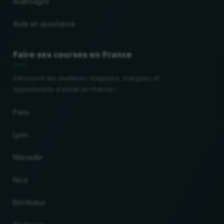
Avantages
Aide et assistance
Faire ses courses en France
Découvre les meilleurs magasins, marques et
opportunités d'achat en France !
Paris
Lyon
Marseille
Nice
Bordeaux