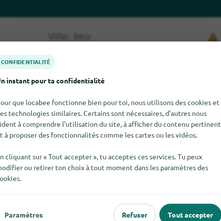
CONFIDENTIALITÉ
n instant pour ta confidentialité
our que locabee fonctionne bien pour toi, nous utilisons des cookies et
es technologies similaires. Certains sont nécessaires, d’autres nous
er SAVANTS,THE pour le moment. Si tu sais où trouver SAVANTS,T
ident à comprendre l’utilisation du site, à afficher du contenu pertinent
dises.
t à proposer des fonctionnalités comme les cartes ou les vidéos.
n cliquant sur « Tout accepter », tu acceptes ces services. Tu peux
odifier ou retirer ton choix à tout moment dans les paramètres des
ookies.
Paramètres
Refuser
Tout accepter
 populaire
Pour les commerçants