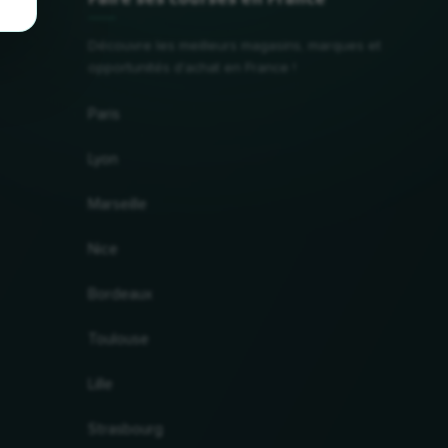
Découvre les meilleurs magasins, marques et
opportunités d'achat en France !
Paris
Lyon
Marseille
Nice
Bordeaux
Toulouse
Lille
Strasbourg