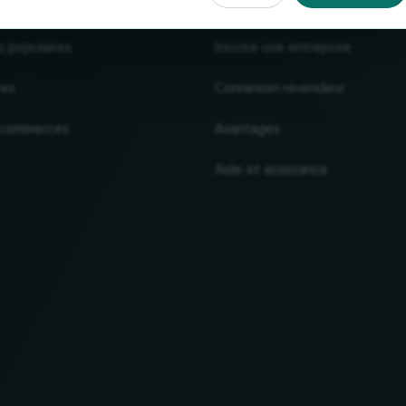
s populaires
Inscrire une entreprise
res
Connexion revendeur
 commerces
Avantages
Aide et assistance