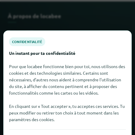
À propos de locabee
Faits et chiffres
CONFIDENTIALITÉ
Partenaires
Un instant pour ta confidentialité
Mentions légales
Pour que locabee fonctionne bien pour toi, nous utilisons des
cookies et des technologies similaires. Certains sont
nécessaires, d’autres nous aident à comprendre l’utilisation
Mentions légales
du site, à afficher du contenu pertinent et à proposer des
fonctionnalités comme les cartes ou les vidéos.
Confidentialité
En cliquant sur « Tout accepter », tu acceptes ces services. Tu
CONDITIONS GÉNÉRALES DE VENTE
peux modifier ou retirer ton choix à tout moment dans les
paramètres des cookies.
Nouveau et populaire