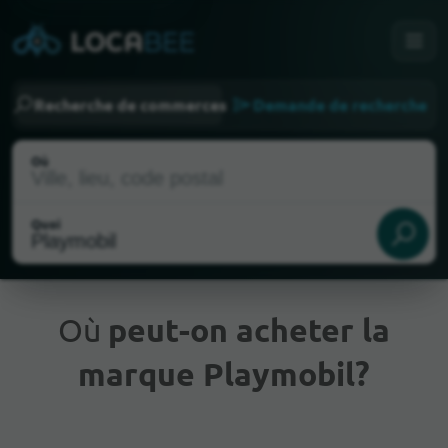
Recherche de commerces
Demande de recherche
Où
Quoi
Où
peut-on acheter la
marque Playmobil?
Emplacement actuel