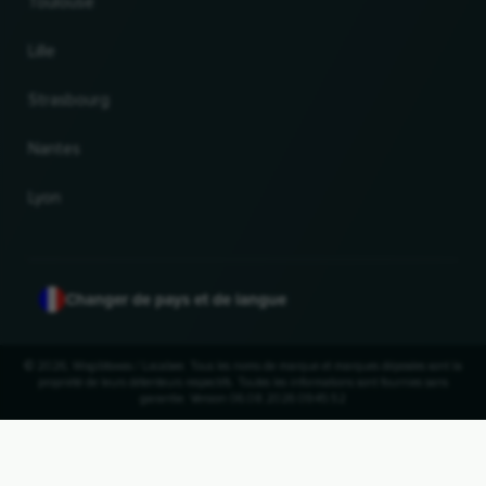
Toulouse
Lille
Strasbourg
Nantes
Lyon
Changer de pays et de langue
© 2026, Wogibtswas / Locabee. Tous les noms de marque et marques déposées sont la
propriété de leurs détenteurs respectifs. Toutes les informations sont fournies sans
garantie. Version 06.08.2026 09:45:52