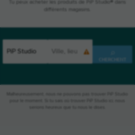
Tu peux acheter les produits de PiP Studio® dans
différents magasins.
CHERCHENT
Malheureusement, nous ne pouvons pas trouver PiP Studio
pour le moment. Si tu sais où trouver PiP Studio ici, nous
serions heureux que tu nous le dises.