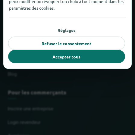
peux modifier ou révoquer ton choix à tout moment dans les
Service de livraison & d'enlèvement
paramètres des cookies.
Centres commerciaux
Réglages
Chaînes les plus populaires
Refuser le consentement
Dernières affaires
Accepter tous
Catégories de commerçants
Blog
Pour les commerçants
Inscrire une entreprise
Login revendeur