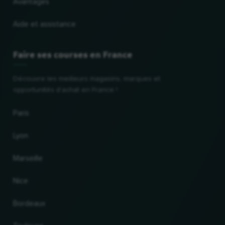
Avantages
Aide et assistance
Faire ses courses en France
Découvre les meilleurs magasins, marques et
opportunités d'achat en France !
Paris
Lyon
Marseille
Nice
Bordeaux