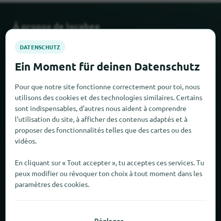
À propos de locabee
Faits et chiffres
Partenaires
Pour que notre site fonctionne correctement pour toi, nous
utilisons des cookies et des technologies similaires. Certains
Mentions légales
sont indispensables, d'autres nous aident à comprendre
l'utilisation du site, à afficher des contenus adaptés et à
proposer des fonctionnalités telles que des cartes ou des
Mentions légales
vidéos.
Protection des données
En cliquant sur « Tout accepter », tu acceptes ces services. Tu
peux modifier ou révoquer ton choix à tout moment dans les
CONDITIONS GÉNÉRALES DE VENTE
paramètres des cookies.
Nouveau et populaire
Réglages