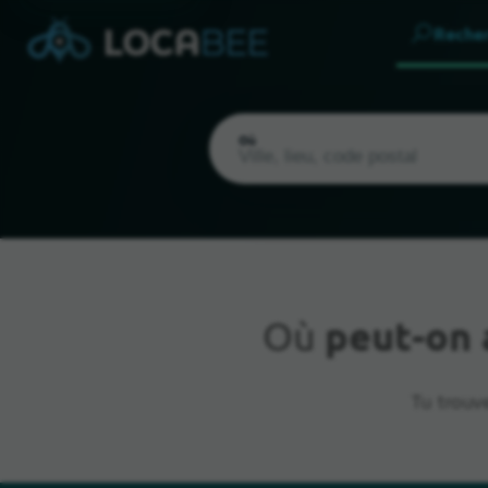
Reche
Où
Où
peut-on 
Emplacement actuel
Tu trouv