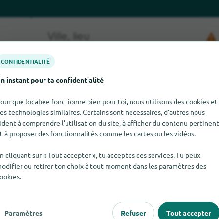
CONFIDENTIALITÉ
n instant pour ta confidentialité
our que locabee fonctionne bien pour toi, nous utilisons des cookies et
es technologies similaires. Certains sont nécessaires, d’autres nous
 Milestone Camping pour le moment. Si tu sais où trouver Miles
ident à comprendre l’utilisation du site, à afficher du contenu pertinent
nous le dises.
t à proposer des fonctionnalités comme les cartes ou les vidéos.
n cliquant sur « Tout accepter », tu acceptes ces services. Tu peux
odifier ou retirer ton choix à tout moment dans les paramètres des
ookies.
Paramètres
Refuser
Tout accepter
 populaire
Pour les commerçants