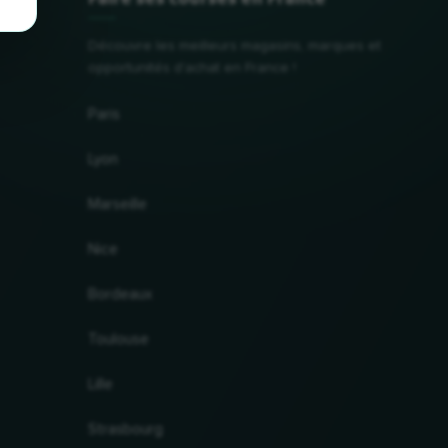
Découvre les meilleurs magasins, marques et
opportunités d'achat en France !
Paris
Lyon
Marseille
Nice
Bordeaux
Toulouse
Lille
Strasbourg