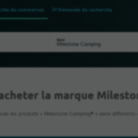
rche de commerces
Demande de recherche
Quoi
acheter la marque Milest
eras les produits « Milestone Camping® » dans différents 