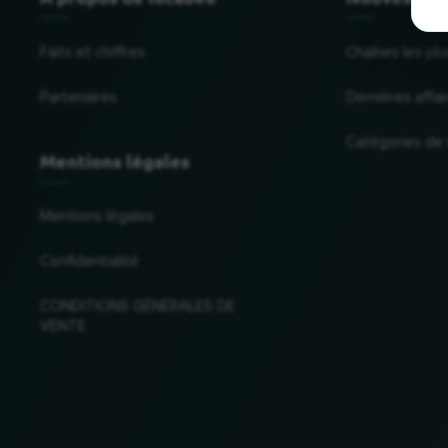
Faits et chiffres
Chaînes les plu
Partenaires
Dernières affai
Catégories de
Mentions légales
Mentions légales
Confidentialité
CONDITIONS GÉNÉRALES DE
VENTE