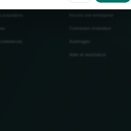
s populaires
Inscrire une entreprise
res
Connexion revendeur
 commerces
Avantages
Aide et assistance