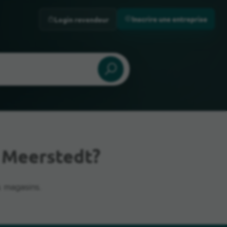
Inscrire une entreprise
Login revendeur
 Meerstedt?
 magasins.