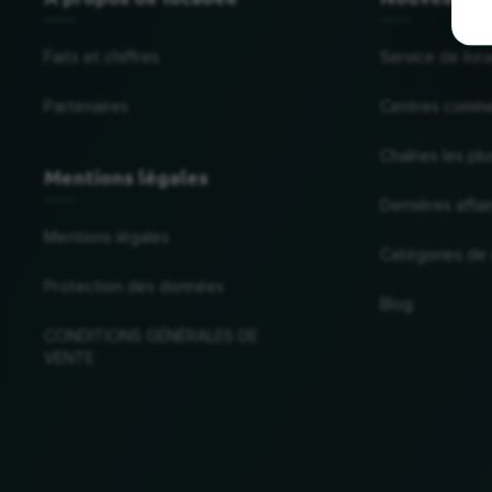
Faits et chiffres
Service de liv
Partenaires
Centres comme
Chaînes les plu
Mentions légales
Dernières affai
Mentions légales
Catégories de
Protection des données
Blog
CONDITIONS GÉNÉRALES DE
VENTE