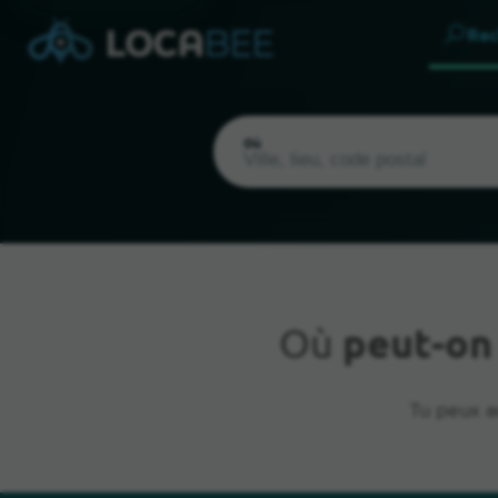
Rec
Où
Où
peut-on
Emplacement actuel
Tu peux a