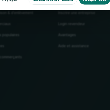
raison & d'enlèvement
Inscrire une entreprise
rciaux
Login revendeur
s populaires
Avantages
res
Aide et assistance
 commerçants