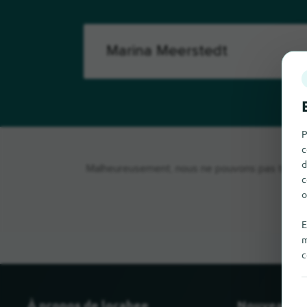
P
c
d
Malheureusement, nous ne pouvons pas trouver 
c
o
E
m
c
À propos de locabee
Nouveau et