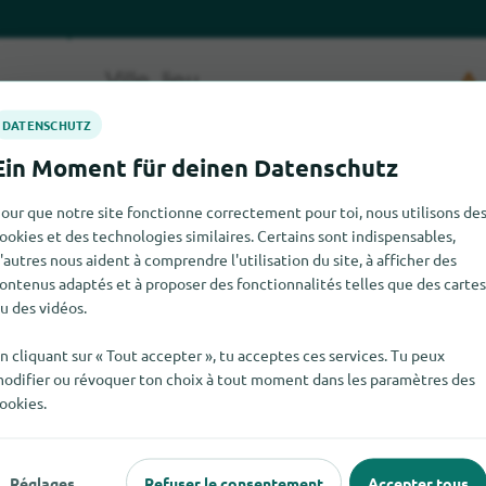
our que notre site fonctionne correctement pour toi, nous utilisons de
ookies et des technologies similaires. Certains sont indispensables,
'autres nous aident à comprendre l'utilisation du site, à afficher des
Marina Meerstedt pour le moment. Si tu sais où trouver Marina M
ontenus adaptés et à proposer des fonctionnalités telles que des cartes
le dises.
u des vidéos.
n cliquant sur « Tout accepter », tu acceptes ces services. Tu peux
odifier ou révoquer ton choix à tout moment dans les paramètres des
ookies.
 populaire
Pour les commerçants
Réglages
Refuser le consentement
Accepter tous