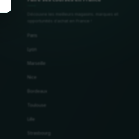
Découvre les meilleurs magasins, marques et
opportunités d'achat en France !
Paris
Lyon
Marseille
Nice
Bordeaux
Toulouse
Lille
Strasbourg