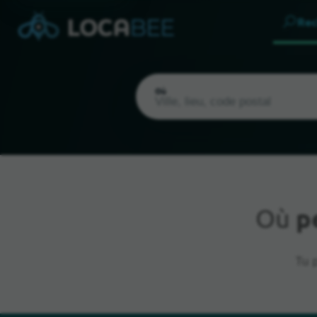
Rec
Où
Où
p
Emplacement actuel
Tu 