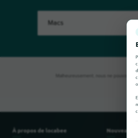
P
c
d
Malheureusement, nous ne pouvons pas t
c
o
E
m
c
À propos de locabee
Nouveau et