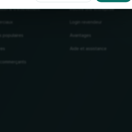
raison & d'enlèvement
Inscrire une entreprise
rciaux
Login revendeur
s populaires
Avantages
res
Aide et assistance
 commerçants