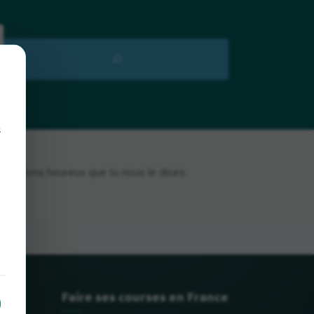
s
s serions heureux que tu nous le dises.
Faire ses courses en France