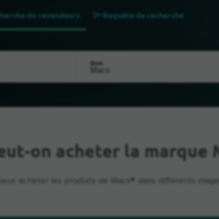
herche de revendeurs
Requête de recherche
Quoi
eut-on acheter la marque 
peux acheter les produits de Macs® dans différents magas