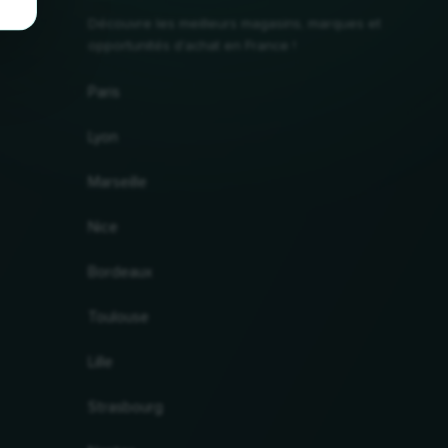
Découvre les meilleurs magasins, marques et
opportunités d'achat en France !
Paris
Lyon
Marseille
Nice
Bordeaux
Toulouse
Lille
Strasbourg