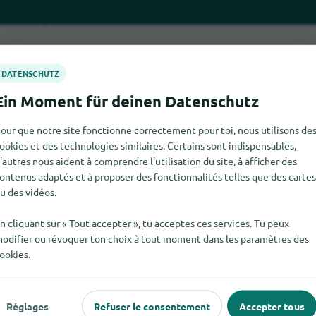
our que notre site fonctionne correctement pour toi, nous utilisons de
ookies et des technologies similaires. Certains sont indispensables,
'autres nous aident à comprendre l'utilisation du site, à afficher des
rouver Macs pour le moment. Si tu sais où trouver Macs ici, nou
ontenus adaptés et à proposer des fonctionnalités telles que des cartes
u des vidéos.
n cliquant sur « Tout accepter », tu acceptes ces services. Tu peux
odifier ou révoquer ton choix à tout moment dans les paramètres des
ookies.
 populaire
Pour les commerçants
Réglages
Refuser le consentement
Accepter tous