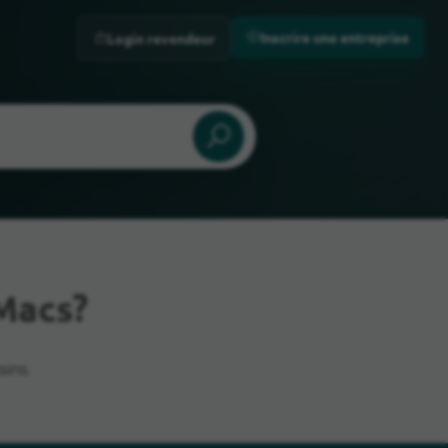
Inscrire une entreprise
Login revendeur
Macs?
ins.