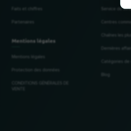
Faits et chiffres
Service de liv
Partenaires
Centres comme
Chaînes les plu
Mentions légales
Dernières affai
Mentions légales
Catégories de
Protection des données
Blog
CONDITIONS GÉNÉRALES DE
VENTE