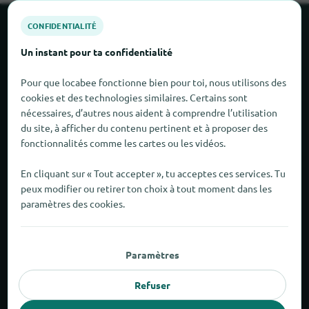
CONFIDENTIALITÉ
À propos de locabee
Un instant pour ta confidentialité
Faits et chiffres
Pour que locabee fonctionne bien pour toi, nous utilisons des
cookies et des technologies similaires. Certains sont
Partenaires
nécessaires, d’autres nous aident à comprendre l’utilisation
du site, à afficher du contenu pertinent et à proposer des
Mentions légales
fonctionnalités comme les cartes ou les vidéos.
En cliquant sur « Tout accepter », tu acceptes ces services. Tu
Mentions légales
peux modifier ou retirer ton choix à tout moment dans les
paramètres des cookies.
Confidentialité
CONDITIONS GÉNÉRALES DE VENTE
Paramètres
Nouveau et populaire
Refuser