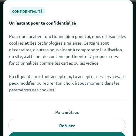
CONFIDENTIALITÉ
À propos de locabee
Un instant pour ta confidentialité
Faits et chiffres
Pour que locabee fonctionne bien pour toi, nous utilisons des
cookies et des technologies similaires. Certains sont
Partenaires
nécessaires, d’autres nous aident à comprendre l’utilisation
du site, à afficher du contenu pertinent et à proposer des
Mentions légales
fonctionnalités comme les cartes ou les vidéos.
En cliquant sur « Tout accepter », tu acceptes ces services. Tu
Mentions légales
peux modifier ou retirer ton choix à tout moment dans les
paramètres des cookies.
Confidentialité
CONDITIONS GÉNÉRALES DE VENTE
Paramètres
Nouveau et populaire
Refuser