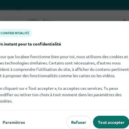
CONFIDENTIALITÉ
n instant pour ta confidentialité
our que locabee fonctionne bien pour toi, nous utilisons des cookies et
es technologies similaires. Certains sont nécessaires, d’autres nous
ident à comprendre l’utilisation du site, à afficher du contenu pertinent
trouver Leds pour le moment. Si tu sais où trouver Leds ici, nous
t à proposer des fonctionnalités comme les cartes ou les vidéos.
n cliquant sur « Tout accepter », tu acceptes ces services. Tu peux
odifier ou retirer ton choix à tout moment dans les paramètres des
ookies.
 populaire
Pour les commerçants
Paramètres
Refuser
Tout accepter