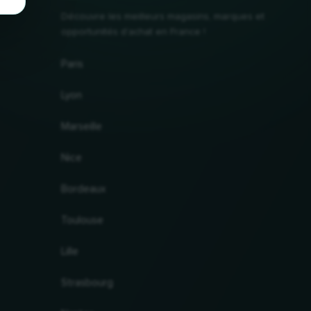
Découvre les meilleurs magasins, marques et
opportunités d'achat en France !
Paris
Lyon
Marseille
Nice
Bordeaux
Toulouse
Lille
Strasbourg