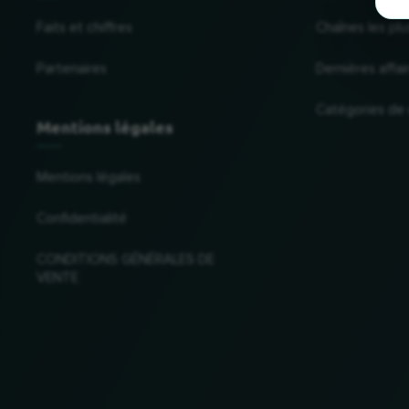
Faits et chiffres
Chaînes les plu
Partenaires
Dernières affai
Catégories de
Mentions légales
Mentions légales
Confidentialité
CONDITIONS GÉNÉRALES DE
VENTE