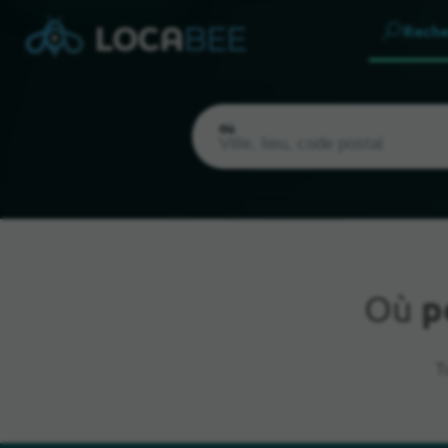
Reche
Où
Où
p
Emplacement actuel
T