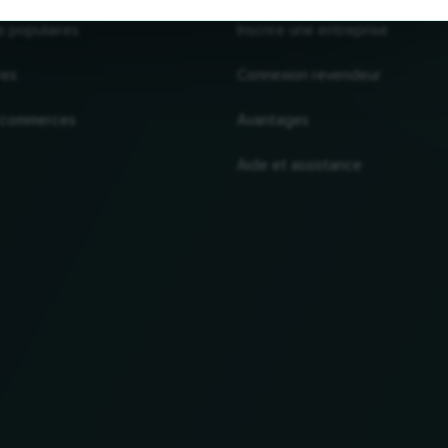
s populaires
Inscrire une entreprise
res
Connexion revendeur
 commerces
Avantages
Aide et assistance