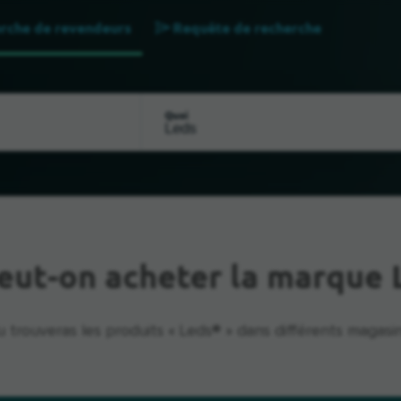
rche de revendeurs
Requête de recherche
Quoi
eut-on acheter la marque 
u trouveras les produits « Leds® » dans différents magasin