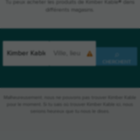
Tu peux acheter les produits de Kimber Kable® dans
différents magasins.
CHERCHENT
Malheureusement, nous ne pouvons pas trouver Kimber Kable
pour le moment. Si tu sais où trouver Kimber Kable ici, nous
serions heureux que tu nous le dises.