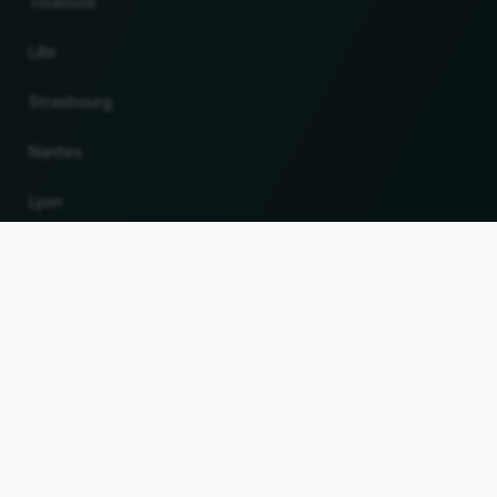
Toulouse
Lille
Strasbourg
Nantes
Lyon
Changer de pays et de langue
VERS LE HAUT
© 2026, Wogibtswas / Locabee. Tous les noms de marque et marques déposées sont la
propriété de leurs détenteurs respectifs. Toutes les informations sont fournies sans
garantie. Version 05.08.2026 23:45:53