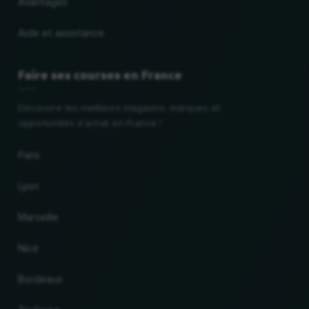
Avantages
Aide et assistance
Faire ses courses en France
Découvre les meilleurs magasins, marques et
opportunités d'achat en France !
Paris
Lyon
Marseille
Nice
Bordeaux