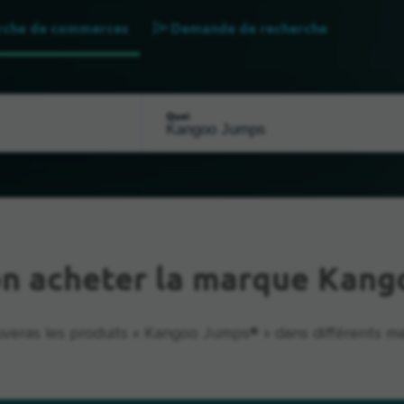
rche de commerces
Demande de recherche
Quoi
on acheter la marque Kan
uveras les produits « Kangoo Jumps® » dans différents ma