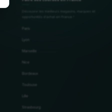
Découvre les meilleurs magasins, marques et
opportunités d'achat en France !
Paris
Lyon
Marseille
Nice
Bordeaux
Toulouse
Lille
Strasbourg