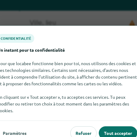
CONFIDENTIALITÉ
n instant pour ta confidentialité
our que locabee fonctionne bien pour toi, nous utilisons des cookies et
es technologies similaires. Certains sont nécessaires, d’autres nous
r Kangoo Jumps pour le moment. Si tu sais où trouver Kangoo Ju
ident à comprendre l’utilisation du site, à afficher du contenu pertinent
dises.
t à proposer des fonctionnalités comme les cartes ou les vidéos.
n cliquant sur « Tout accepter », tu acceptes ces services. Tu peux
odifier ou retirer ton choix à tout moment dans les paramètres des
ookies.
Paramètres
Refuser
Tout accepter
 populaire
Pour les commerçants