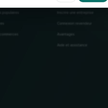
s populaires
Inscrire une entreprise
res
Connexion revendeur
 commerces
Avantages
Aide et assistance