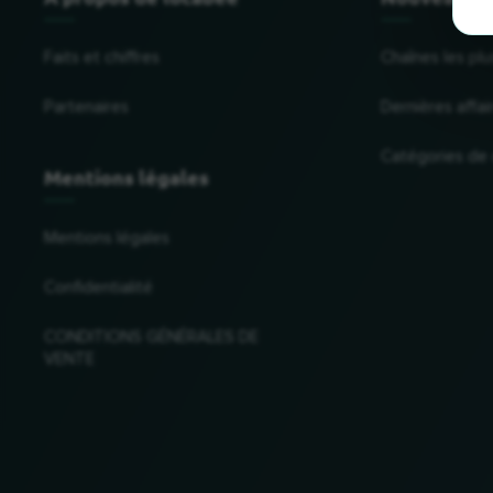
Faits et chiffres
Chaînes les plu
Partenaires
Dernières affai
Catégories de
Mentions légales
Mentions légales
Confidentialité
CONDITIONS GÉNÉRALES DE
VENTE