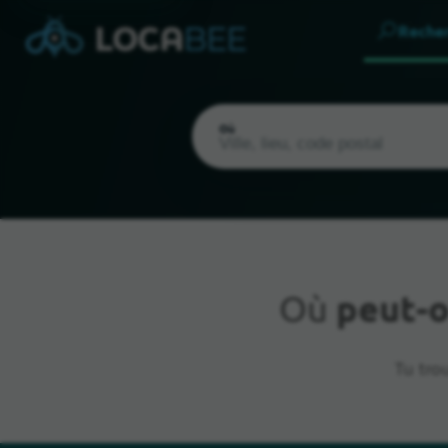
Reche
Où
Où
peut-
Emplacement actuel
Tu tro