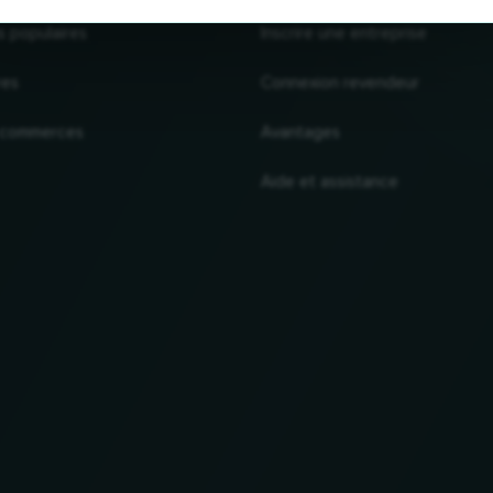
s populaires
Inscrire une entreprise
res
Connexion revendeur
 commerces
Avantages
Aide et assistance