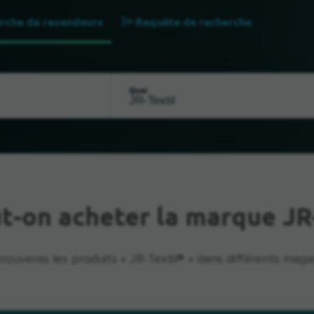
rche de revendeurs
Requête de recherche
Quoi
t-on acheter la marque JR-
trouveras les produits « JR-Textil® » dans différents magas