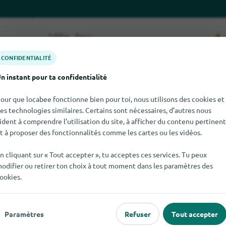
CONFIDENTIALITÉ
n instant pour ta confidentialité
our que locabee fonctionne bien pour toi, nous utilisons des cookies et
es technologies similaires. Certains sont nécessaires, d’autres nous
ident à comprendre l’utilisation du site, à afficher du contenu pertinent
er JR-Textil pour le moment. Si tu sais où trouver JR-Textil ici,
t à proposer des fonctionnalités comme les cartes ou les vidéos.
n cliquant sur « Tout accepter », tu acceptes ces services. Tu peux
odifier ou retirer ton choix à tout moment dans les paramètres des
ookies.
 populaire
Pour les commerçants
Paramètres
Refuser
Tout accepter