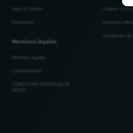
Faits et chiffres
Chaînes les plu
Partenaires
Dernières affai
Catégories de
Mentions légales
Mentions légales
Confidentialité
CONDITIONS GÉNÉRALES DE
VENTE