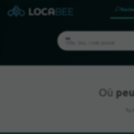
Reche
Où
Où
peu
Emplacement actuel
Tu 