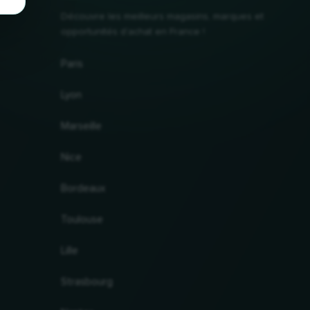
Découvre les meilleurs magasins, marques et
opportunités d'achat en France !
Paris
Lyon
Marseille
Nice
Bordeaux
Toulouse
Lille
Strasbourg