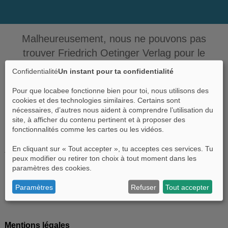
Malheureusement, nous ne pouvons pas
trouver Friedrich Oetinger Verlag pour le
moment. Si tu sais où trouver Friedrich Oetinger
Confidentialité
Un instant pour ta confidentialité
Verlag ici, nous serions heureux que tu nous le
Pour que locabee fonctionne bien pour toi, nous utilisons des
dises.
cookies et des technologies similaires. Certains sont
nécessaires, d’autres nous aident à comprendre l’utilisation du
site, à afficher du contenu pertinent et à proposer des
fonctionnalités comme les cartes ou les vidéos.
En cliquant sur « Tout accepter », tu acceptes ces services. Tu
À propos de locabee
peux modifier ou retirer ton choix à tout moment dans les
paramètres des cookies.
Faits et chiffres
Paramètres
Refuser
Tout accepter
Partenaires
Mentions légales