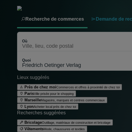
Recherche de commerces
Demande de re
Où
Quoi
Lieux suggérés
Près de chez moi
Commerces et offres à proximité de chez toi
Aller au contenu
Paris
Ville prisée pour le shopping
Marseille
Magasins, marques et centres commerciaux
Lyon
Acheter local près de chez toi
Recherches suggérées
Bricolage
Outillage, matériaux de construction et bricolage
Emplacement actuel
Vêtements
Mode, chaussures et textiles