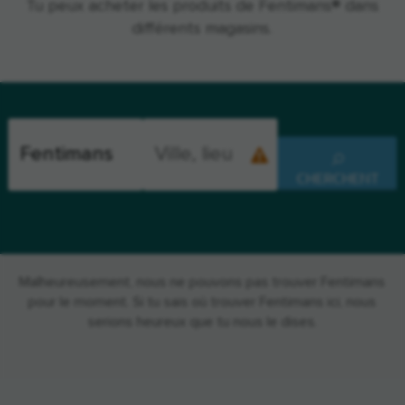
Tu peux acheter les produits de Fentimans® dans
différents magasins.
CHERCHENT
Malheureusement, nous ne pouvons pas trouver Fentimans
pour le moment. Si tu sais où trouver Fentimans ici, nous
serions heureux que tu nous le dises.