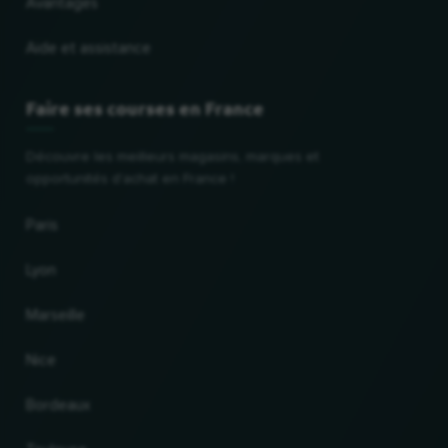
Avantages
Aide et assistance
Faire ses courses en France
Découvre les meilleurs magasins, marques et
opportunités d'achat en France !
Paris
Lyon
Marseille
Nice
Bordeaux