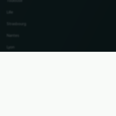
Toulouse
Lille
Strasbourg
Nantes
Lyon
Changer de pays et de langue
VERS LE HAUT
© 2026, Wogibtswas / Locabee. Tous les noms de marque et marques déposées sont la
propriété de leurs détenteurs respectifs. Toutes les informations sont fournies sans
garantie. Version 06.08.2026 05:20:16