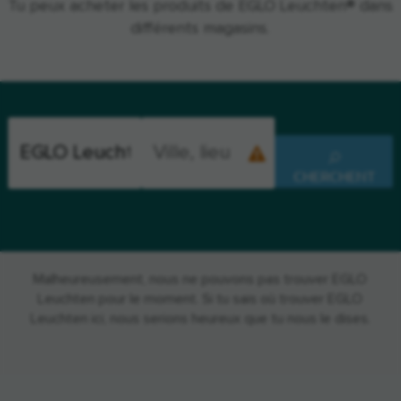
Tu peux acheter les produits de EGLO Leuchten® dans
différents magasins.
CHERCHENT
Malheureusement, nous ne pouvons pas trouver EGLO
Leuchten pour le moment. Si tu sais où trouver EGLO
Leuchten ici, nous serions heureux que tu nous le dises.