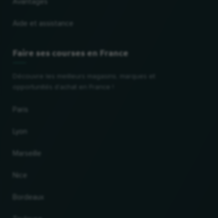
Avantages
Aide et assistance
Faire ses courses en France
Découvre les meilleurs magasins, marques et
opportunités d'achat en France !
Paris
Lyon
Marseille
Nice
Bordeaux