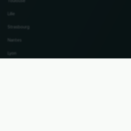
Toulouse
Lille
Strasbourg
Nantes
Lyon
Changer de pays et de langue
VERS LE HAUT
© 2026, Wogibtswas / Locabee. Tous les noms de marque et marques déposées sont la
propriété de leurs détenteurs respectifs. Toutes les informations sont fournies sans
garantie. Version 06.08.2026 10:31:08