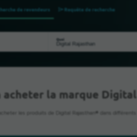
herche de revendeurs
Requête de recherche
Quoi
 acheter la marque Digital
cheter les produits de Digital Rajasthan® dans différents