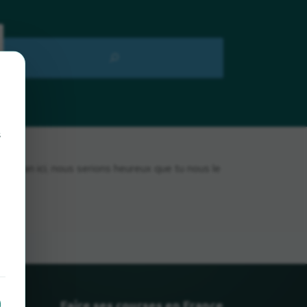
s
asthan ici, nous serions heureux que tu nous le
Faire ses courses en France