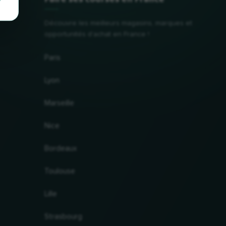
Découvre les meilleurs magasins, marques et
opportunités d'achat en France !
Paris
Lyon
Marseille
Nice
Bordeaux
Toulouse
Lille
Strasbourg