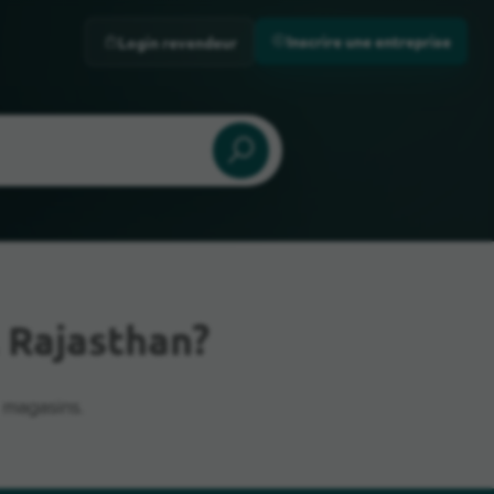
Inscrire une entreprise
Login revendeur
 Rajasthan?
 magasins.