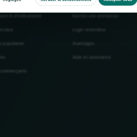
raison & d'enlèvement
Inscrire une entreprise
rciaux
Login revendeur
s populaires
Avantages
res
Aide et assistance
 commerçants