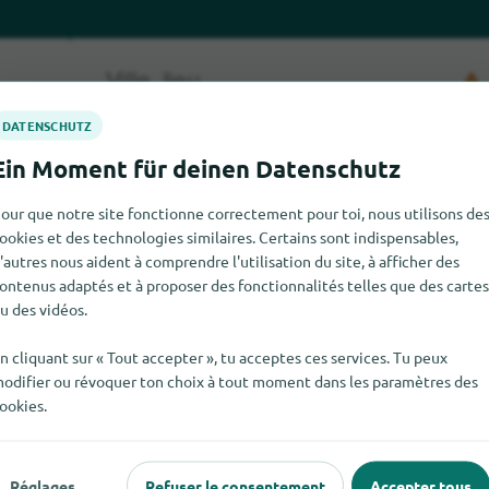
our que notre site fonctionne correctement pour toi, nous utilisons de
ookies et des technologies similaires. Certains sont indispensables,
'autres nous aident à comprendre l'utilisation du site, à afficher des
igital Rajasthan pour le moment. Si tu sais où trouver Digital Raj
ontenus adaptés et à proposer des fonctionnalités telles que des cartes
dises.
u des vidéos.
n cliquant sur « Tout accepter », tu acceptes ces services. Tu peux
odifier ou révoquer ton choix à tout moment dans les paramètres des
ookies.
 populaire
Pour les commerçants
Réglages
Refuser le consentement
Accepter tous