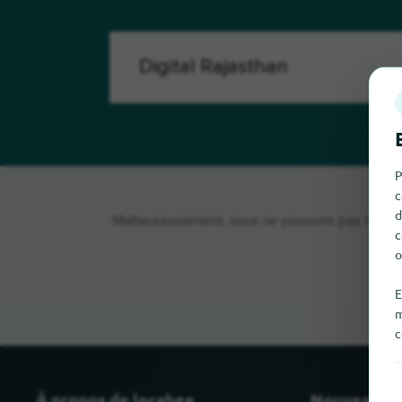
P
c
d
Malheureusement, nous ne pouvons pas trouver D
c
o
E
m
c
À propos de locabee
Nouveau et