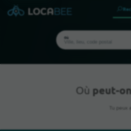
Rec
Où
Où
peut-on
Emplacement actuel
Tu peux a