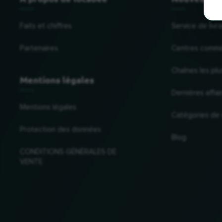
Faits et chiffres
Service de liv
Partenaires
Centres comme
Chaînes les plu
Mentions légales
Dernières affai
Mentions légales
Catégories de
Protection des données
Blog
CONDITIONS GÉNÉRALES DE
VENTE