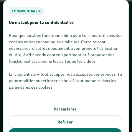
CONFIDENTIALITÉ
À propos de locabee
Un instant pour ta confidentialité
Chiffres et faits
Pour que locabee fonctionne bien pour toi, nous utilisons des
cookies et des technologies similaires. Certains sont
Partenaires
nécessaires, d’autres nous aident à comprendre l’utilisation
du site, à afficher du contenu pertinent et à proposer des
Mentions légales
fonctionnalités comme les cartes ou les vidéos.
En cliquant sur « Tout accepter », tu acceptes ces services. Tu
Mentions légales
peux modifier ou retirer ton choix à tout moment dans les
paramètres des cookies.
Confidentialité
CGV
Paramètres
Nouveau et populaire
Refuser