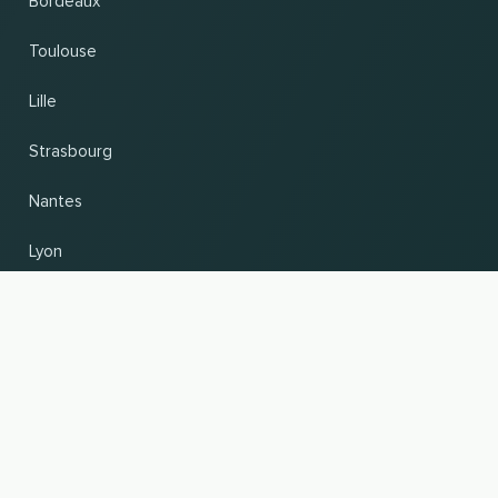
Bordeaux
Toulouse
Lille
Strasbourg
Nantes
Lyon
Changer de pays et de langue
VERS LE HAUT
© 2026, Wogibtswas / Locabee. Tous les noms de marque et marques déposées sont la
propriété de leurs détenteurs respectifs. Toutes les informations sont fournies sans
garantie. Version 06.08.2026 19:33:36