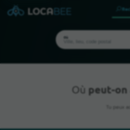
Rec
Où
Où
peut-on
Emplacement actuel
Tu peux ac