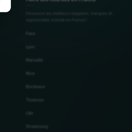
Découvre les meilleurs magasins, marques et
opportunités d'achat en France !
Paris
Lyon
Marseille
Nice
Bordeaux
Toulouse
Lille
Strasbourg