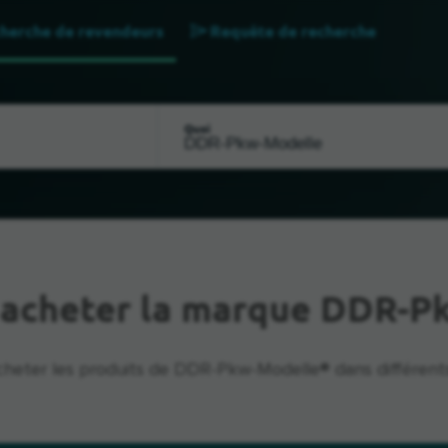
herche de revendeurs
Requête de recherche
Quoi
 acheter la marque DDR-P
heter les produits de DDR-Pkw-Modelle® dans différent