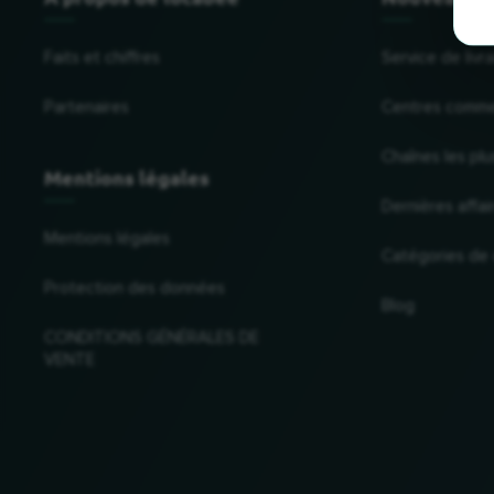
Faits et chiffres
Service de liv
Partenaires
Centres comme
Chaînes les plu
Mentions légales
Dernières affai
Mentions légales
Catégories de
Protection des données
Blog
CONDITIONS GÉNÉRALES DE
VENTE