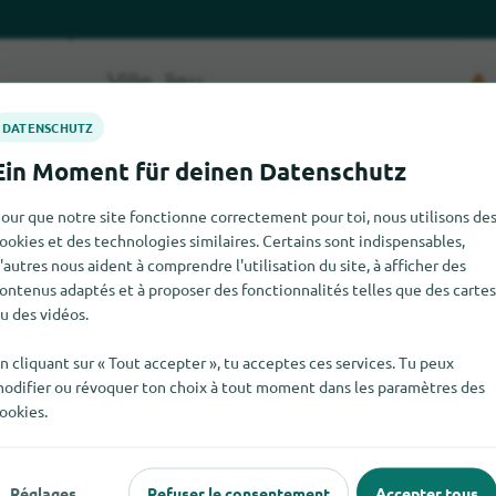
our que notre site fonctionne correctement pour toi, nous utilisons de
ookies et des technologies similaires. Certains sont indispensables,
'autres nous aident à comprendre l'utilisation du site, à afficher des
er DDR-Pkw-Modelle pour le moment. Si tu sais où trouver DDR-P
ontenus adaptés et à proposer des fonctionnalités telles que des cartes
nous le dises.
u des vidéos.
n cliquant sur « Tout accepter », tu acceptes ces services. Tu peux
odifier ou révoquer ton choix à tout moment dans les paramètres des
ookies.
 populaire
Pour les commerçants
Réglages
Refuser le consentement
Accepter tous