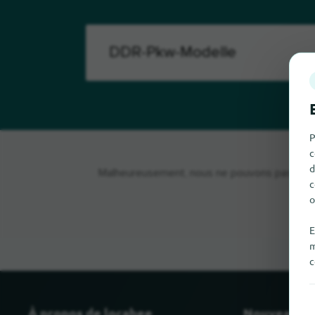
P
c
d
Malheureusement, nous ne pouvons pas trouv
c
o
E
m
c
À propos de locabee
Nouveau et