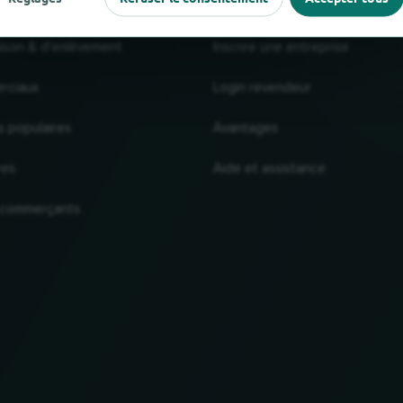
raison & d'enlèvement
Inscrire une entreprise
rciaux
Login revendeur
s populaires
Avantages
res
Aide et assistance
 commerçants