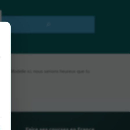
s
kw-Modelle ici, nous serions heureux que tu
Faire ses courses en France