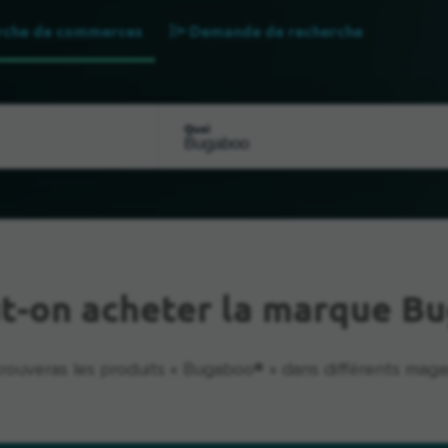
rche de commerces
Demande de recherche
Quoi
t-on acheter la marque B
trouveras les produits « Bugaboo® » dans différents magas