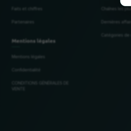
Faits et chiffres
Chaînes les plu
Partenaires
Dernières affai
Catégories de
Mentions légales
Mentions légales
Confidentialité
CONDITIONS GÉNÉRALES DE
VENTE