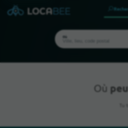
Reche
Où
Où
peu
Emplacement actuel
Tu 