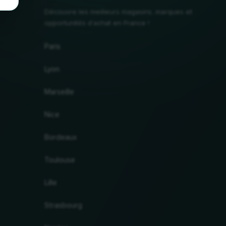
Découvre les meilleurs magasins, marques et
opportunités d'achat en France !
Paris
Lyon
Marseille
Nice
Bordeaux
Toulouse
Lille
Strasbourg