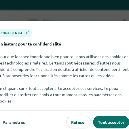
CONFIDENTIALITÉ
n instant pour ta confidentialité
our que locabee fonctionne bien pour toi, nous utilisons des cookies et
es technologies similaires. Certains sont nécessaires, d’autres nous
ident à comprendre l’utilisation du site, à afficher du contenu pertinent
ver Bugaboo pour le moment. Si tu sais où trouver Bugaboo ici, 
t à proposer des fonctionnalités comme les cartes ou les vidéos.
n cliquant sur « Tout accepter », tu acceptes ces services. Tu peux
odifier ou retirer ton choix à tout moment dans les paramètres des
ookies.
 populaire
Pour les commerçants
Paramètres
Refuser
Tout accepter