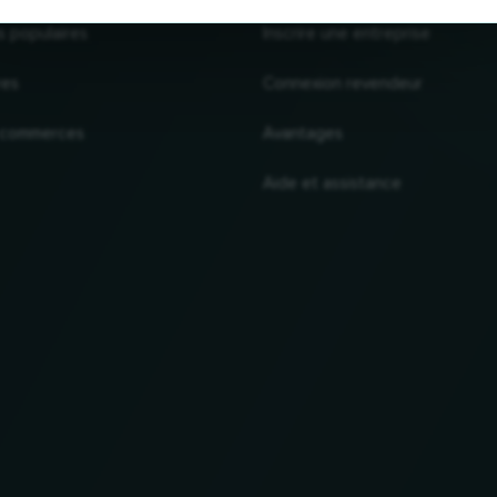
s populaires
Inscrire une entreprise
res
Connexion revendeur
 commerces
Avantages
Aide et assistance