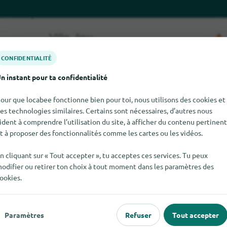
CONFIDENTIALITÉ
n instant pour ta confidentialité
our que locabee fonctionne bien pour toi, nous utilisons des cookies et
es technologies similaires. Certains sont nécessaires, d’autres nous
ident à comprendre l’utilisation du site, à afficher du contenu pertinent
trouver AWC pour le moment. Si tu sais où trouver AWC ici, nous
t à proposer des fonctionnalités comme les cartes ou les vidéos.
n cliquant sur « Tout accepter », tu acceptes ces services. Tu peux
odifier ou retirer ton choix à tout moment dans les paramètres des
ookies.
 populaire
Pour les commerçants
Paramètres
Refuser
Tout accepter