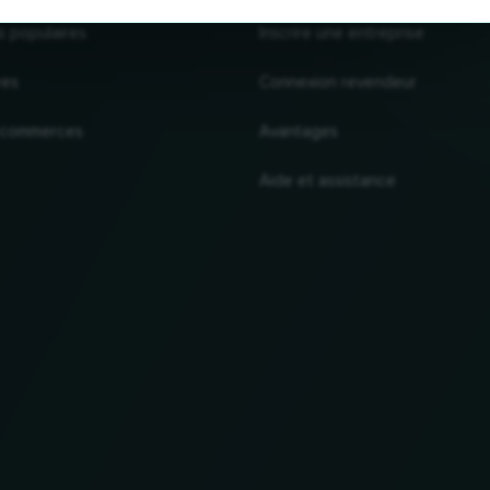
s populaires
Inscrire une entreprise
res
Connexion revendeur
 commerces
Avantages
Aide et assistance