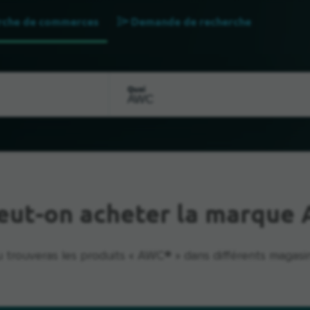
rche de commerces
Demande de recherche
Quoi
eut-on acheter la marque
u trouveras les produits « AWC® » dans différents magasin