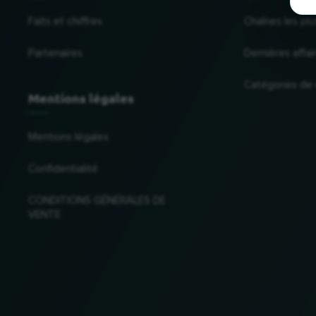
Faits et chiffres
Chaînes les plu
Partenaires
Dernières affai
Catégories de
Mentions légales
Mentions légales
Confidentialité
CONDITIONS GÉNÉRALES DE
VENTE