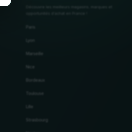
Découvre les meilleurs magasins, marques et
opportunités d'achat en France !
Paris
Lyon
Marseille
Nice
Bordeaux
Toulouse
Lille
Strasbourg