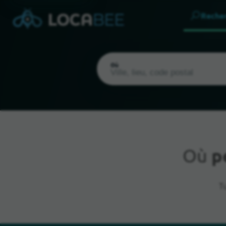
Reche
Où
Où
p
Emplacement actuel
T