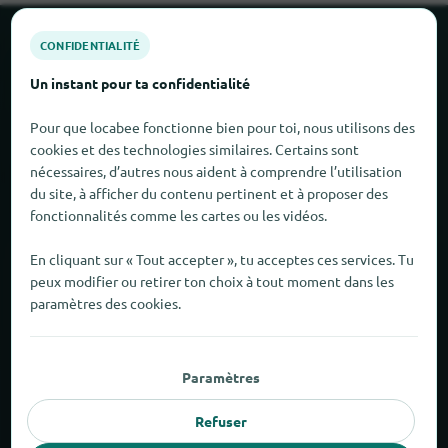
CONFIDENTIALITÉ
À propos de locabee
Un instant pour ta confidentialité
Faits et chiffres
Pour que locabee fonctionne bien pour toi, nous utilisons des
cookies et des technologies similaires. Certains sont
Partenaires
nécessaires, d’autres nous aident à comprendre l’utilisation
du site, à afficher du contenu pertinent et à proposer des
Mentions légales
fonctionnalités comme les cartes ou les vidéos.
En cliquant sur « Tout accepter », tu acceptes ces services. Tu
Mentions légales
peux modifier ou retirer ton choix à tout moment dans les
paramètres des cookies.
Confidentialité
CONDITIONS GÉNÉRALES DE VENTE
Paramètres
Nouveau et populaire
Refuser