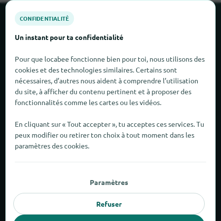
CONFIDENTIALITÉ
À propos de locabee
Un instant pour ta confidentialité
Faits et chiffres
Pour que locabee fonctionne bien pour toi, nous utilisons des
cookies et des technologies similaires. Certains sont
Partenaires
nécessaires, d’autres nous aident à comprendre l’utilisation
du site, à afficher du contenu pertinent et à proposer des
Mentions légales
fonctionnalités comme les cartes ou les vidéos.
En cliquant sur « Tout accepter », tu acceptes ces services. Tu
Mentions légales
peux modifier ou retirer ton choix à tout moment dans les
paramètres des cookies.
Confidentialité
CONDITIONS GÉNÉRALES DE VENTE
Paramètres
Nouveau et populaire
Refuser