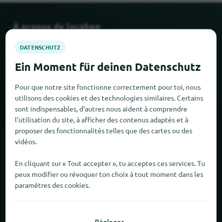
À propos de locabee
Faits et chiffres
Partenaires
Pour que notre site fonctionne correctement pour toi, nous
utilisons des cookies et des technologies similaires. Certains
Mentions légales
sont indispensables, d'autres nous aident à comprendre
l'utilisation du site, à afficher des contenus adaptés et à
proposer des fonctionnalités telles que des cartes ou des
Mentions légales
vidéos.
Protection des données
En cliquant sur « Tout accepter », tu acceptes ces services. Tu
peux modifier ou révoquer ton choix à tout moment dans les
CONDITIONS GÉNÉRALES DE VENTE
paramètres des cookies.
Nouveau et populaire
Réglages