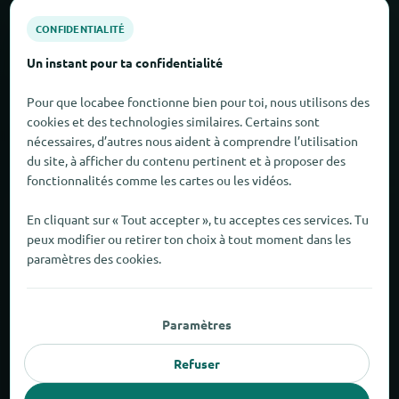
À propos de locabee
CONFIDENTIALITÉ
Un instant pour ta confidentialité
Faits et chiffres
Pour que locabee fonctionne bien pour toi, nous utilisons des
Partenaires
cookies et des technologies similaires. Certains sont
nécessaires, d’autres nous aident à comprendre l’utilisation
du site, à afficher du contenu pertinent et à proposer des
Mentions légales
fonctionnalités comme les cartes ou les vidéos.
Mentions légales
En cliquant sur « Tout accepter », tu acceptes ces services. Tu
peux modifier ou retirer ton choix à tout moment dans les
Confidentialité
paramètres des cookies.
CONDITIONS GÉNÉRALES DE VENTE
Paramètres
Nouveau et populaire
Refuser
Chaînes les plus populaires