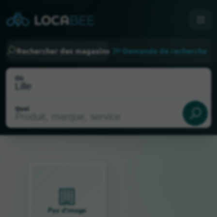
Rechercher des magasins
Demande de recherche
Où
Quoi
Choisir ma localisation
Pas d'image