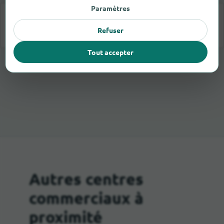
Paramètres
Veux-tu charger le contenu externe fourni par
Google Maps
?
Refuser
Oui
Tout accepter
Autres centres
commerciaux à
proximité