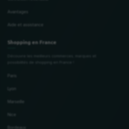
Avantages
Aide et assistance
Shopping en France
Découvre les meilleurs commerces, marques et
possibilités de shopping en France !
Paris
Lyon
Marseille
Nice
Bordeaux