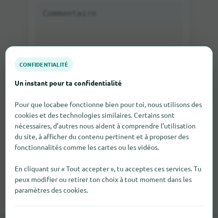
CONFIDENTIALITÉ
Envoyer une évaluation
Un instant pour ta confidentialité
Pour que locabee fonctionne bien pour toi, nous utilisons des
Si tu écris un commentaire en tant qu'invité, un e-
mail te sera envoyé dans lequel tu pourras activer
cookies et des technologies similaires. Certains sont
le commentaire.
nécessaires, d’autres nous aident à comprendre l’utilisation
Ce n'est qu'après avoir été activé que le
du site, à afficher du contenu pertinent et à proposer des
commentaire sera visible sur notre site.
fonctionnalités comme les cartes ou les vidéos.
En cliquant sur « Tout accepter », tu acceptes ces services. Tu
peux modifier ou retirer ton choix à tout moment dans les
paramètres des cookies.