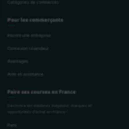
Catégories de commerces
Pour les commerçants
Inscrire une entreprise
Connexion revendeur
Avantages
Aide et assistance
Faire ses courses en France
Découvre les meilleurs magasins, marques et
opportunités d'achat en France !
Paris