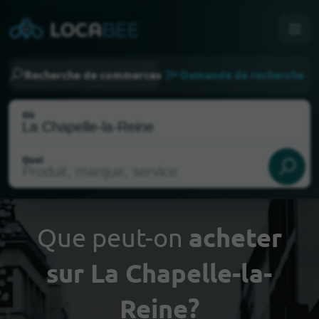
Recherche de commerces
Demande de recherche
Où
Quoi
Que peut-on
acheter
sur La Chapelle-la-
Choisir ma localisation
Reine?