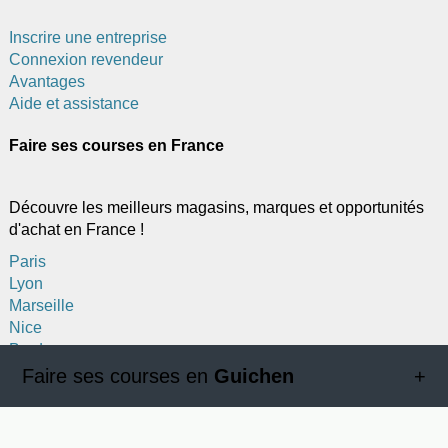
Inscrire une entreprise
Connexion revendeur
Avantages
Aide et assistance
Faire ses courses en France
Découvre les meilleurs magasins, marques et opportunités
d'achat en France !
Paris
Lyon
Marseille
Nice
Bordeaux
Toulouse
Faire ses courses en
Guichen
Lille
Strasbourg
Toutes les catégories en Guichen
Nantes