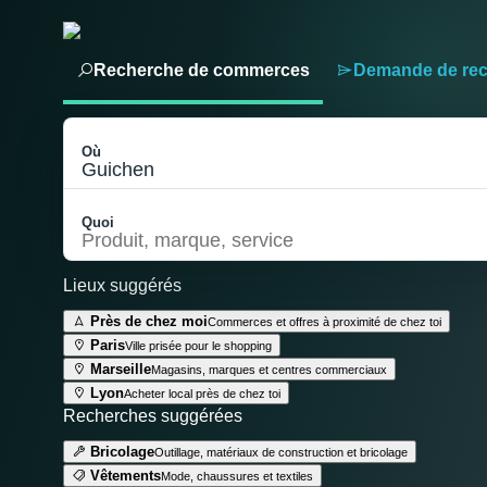
Recherche de commerces
Demande de re
Où
Quoi
Lieux suggérés
Près de chez moi
Commerces et offres à proximité de chez toi
Aller au contenu
Paris
Ville prisée pour le shopping
Marseille
Magasins, marques et centres commerciaux
Lyon
Acheter local près de chez toi
Recherches suggérées
Bricolage
Outillage, matériaux de construction et bricolage
Choisir ma localisation
Vêtements
Mode, chaussures et textiles