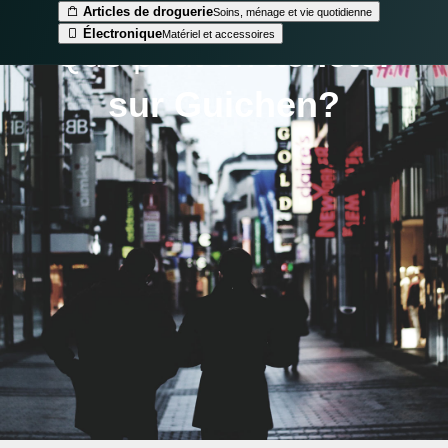
Articles de droguerie
Soins, ménage et vie quotidienne
Électronique
Matériel et accessoires
Que peut-on
acheter
sur Guichen?