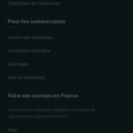
Catégories de commerces
Pour les commerçants
Inscrire une entreprise
Connexion revendeur
Avantages
Aide et assistance
Faire ses courses en France
Découvre les meilleurs magasins, marques et
opportunités d'achat en France !
Paris