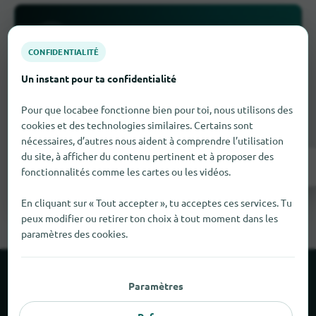
CONFIDENTIALITÉ
Un instant pour ta confidentialité
Il manque quelque chose ?
Pour que locabee fonctionne bien pour toi, nous utilisons des
Tu as un magasin à Donzère
? Inscris-le
cookies et des technologies similaires. Certains sont
gratuitement en quelques étapes.
nécessaires, d’autres nous aident à comprendre l’utilisation
du site, à afficher du contenu pertinent et à proposer des
Inscrivez-vous maintenant !
fonctionnalités comme les cartes ou les vidéos.
En cliquant sur « Tout accepter », tu acceptes ces services. Tu
peux modifier ou retirer ton choix à tout moment dans les
paramètres des cookies.
À propos de locabee
Paramètres