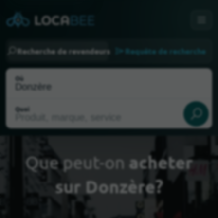
Recherche de revendeurs
Requête de recherche
Où
Quoi
Que peut-on
acheter
sur Donzère?
Choisir ma localisation