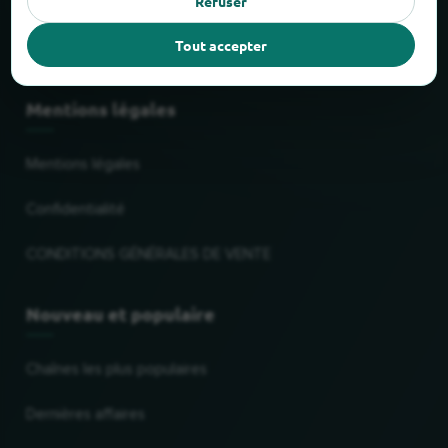
Refuser
Faits et chiffres
Tout accepter
Partenaires
Mentions légales
Mentions légales
Confidentialité
CONDITIONS GÉNÉRALES DE VENTE
Nouveau et populaire
Chaînes les plus populaires
Dernières affaires