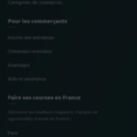
Catégories de commerces
Pour les commerçants
Inscrire une entreprise
Connexion revendeur
Avantages
Aide et assistance
Faire ses courses en France
Découvre les meilleurs magasins, marques et
opportunités d'achat en France !
Paris