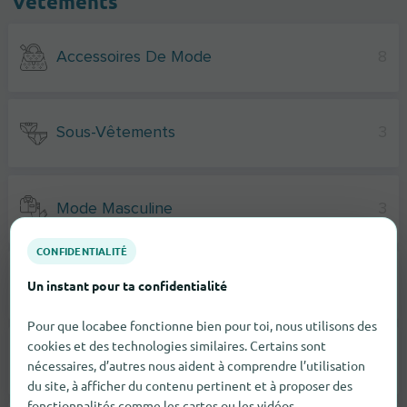
Vêtements
Accessoires De Mode
8
Sous-Vêtements
3
Mode Masculine
3
CONFIDENTIALITÉ
Mode Féminine
1
Un instant pour ta confidentialité
Pour que locabee fonctionne bien pour toi, nous utilisons des
cookies et des technologies similaires. Certains sont
Chaussures
8
nécessaires, d’autres nous aident à comprendre l’utilisation
du site, à afficher du contenu pertinent et à proposer des
fonctionnalités comme les cartes ou les vidéos.