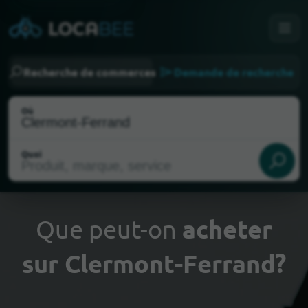
Recherche de commerces
Demande de recherche
Où
Quoi
Que peut-on
acheter
sur Clermont-Ferrand?
Choisir ma localisation