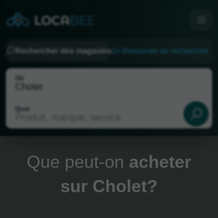
Rechercher des magasins
Demande de recherche
Où
Quoi
Que peut-on
acheter
sur Cholet?
Choisir ma localisation