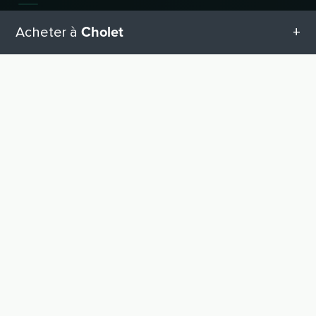
Enseignes populaires
Cholet
Acheter à
Nouveaux commerces
Toutes les catégories en Cholet
Catégories d'activités
VERS LE HAUT
Pour les commerces
Geschenketipps in Cholet
Inscrire un commerce
Equipement pour bébé
Connexion revendeur
Avantages
Matériel de bricolage
Aide et assistance
Shopping en France