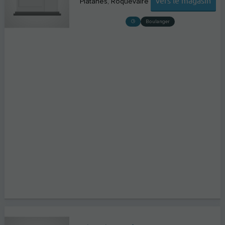
Platanes
Roquevaire
Boulanger