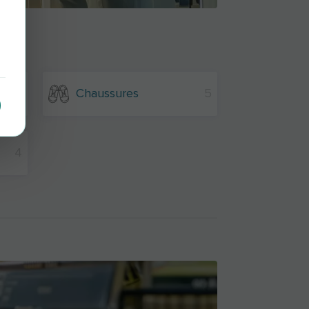
4
Chaussures
5
4