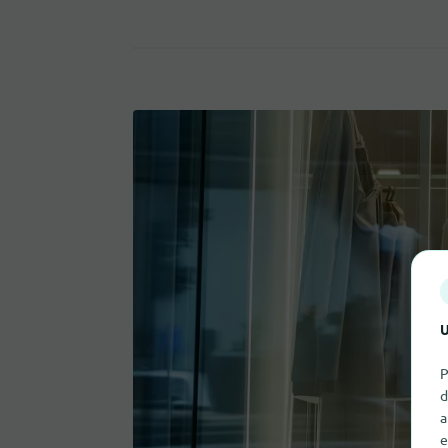
U
P
d
a
e