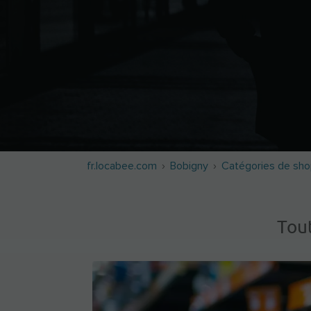
fr.locabee.com
Bobigny
Catégories de sho
Tou