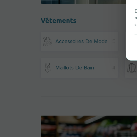
E
m
Vêtements
c
Accessoires De Mode
5
Maillots De Bain
4