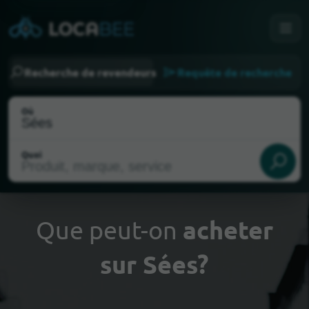
Recherche de revendeurs
Requête de recherche
Où
Quoi
Que peut-on
acheter
sur Sées?
Choisir ma localisation