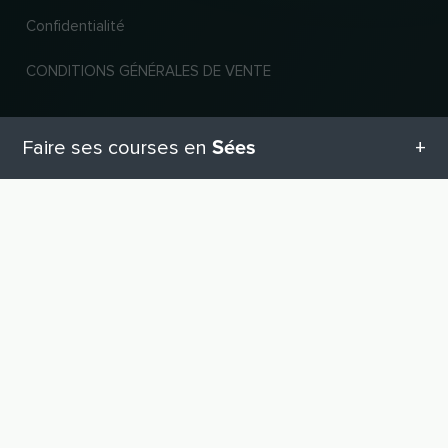
Confidentialité
CONDITIONS GÉNÉRALES DE VENTE
Nouveau et populaire
Sées
Faire ses courses en
Chaînes les plus populaires
Toutes les catégories en Sées
Dernières affaires
VERS LE HAUT
Catégories de commerces
Geschenketipps in Sées
Pour les commerçants
Equipement pour bébé
Inscrire une entreprise
Connexion revendeur